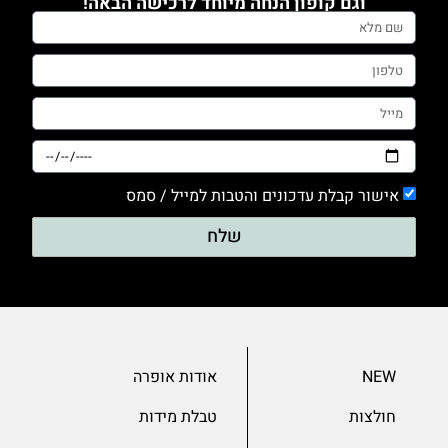
וגם קופון הנחה מיוחד לרכישה הבאה!
0
טייץ
0
מכנסים
0
סריגים
0
אישור קבלת עדכונים והטבות למייל / סמס
עם דפוס
שלח
0
עם הדפס
0
ערב
0
NEW
אודות אופרה
שמלות
חולצות
טבלת מידות
0
שרוול 3/4