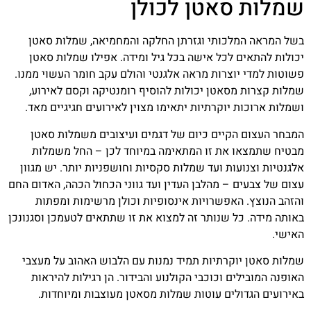
שמלות סאטן לכולן
בשל המראה המלכותי וגזרתן החלקה והמחמיאה, שמלות סאטן
יכולות להתאים לכל אישה בכל גיל ומידה. אפילו שמלות סאטן
פשוטות למדי יוצרות מראה אלגנטי והולם עקב חומר העשוי ממנו.
שמלות קצרות מסאטן יכולות להוסיף רומנטיקה וקסם לאירוע,
ושמלות ארוכות יוקרתיות יתאימו מצוין לאירועים חגיגיים מאד.
המבחר העצום הקיים כיום של דגמים ועיצובים משמלות סאטן
מבטיח שתמצאו את זו המתאימה במיוחד לכן – החל משמלות
אלגנטיות וצנועות ועד שמלות סקסיות וחושפניות יותר. יש מגוון
עצום של צבעים – מהלבן העדין ועד גווני הכחול הכהה, האדום החם
והזהב הנוצץ. האפשרויות אינסופיות וכולן מרשימות ומפתות
באותה מידה. כל שנותר זה למצוא את זו שתתאים לטעמכן וסגנונכן
האישי.
שמלות סאטן יוקרתיות תמיד נמנות עם הלבוש האהוב על מעצבי
האופנה המובילים וכוכבי הקולנוע והבידור. הן רגילות להיראות
באירועים הגדולים עוטות שמלות מסאטן מעוצבות ומיוחדות.