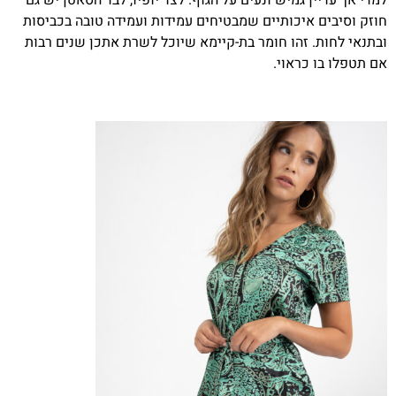
למדי אך עדיין גמיש ונעים על הגוף. לצד יופיו, לבד הסאטן יש גם
חוזק וסיבים איכותיים שמבטיחים עמידות ועמידה טובה בכביסות
ובתנאי לחות. זהו חומר בת-קיימא שיוכל לשרת אתכן שנים רבות
אם תטפלו בו כראוי.