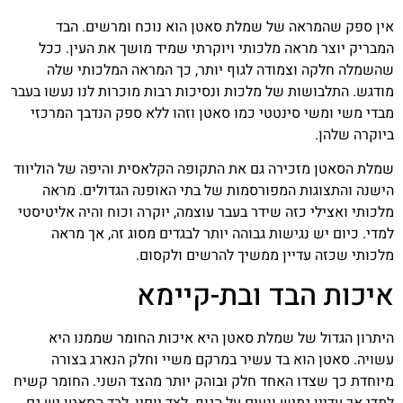
אין ספק שהמראה של שמלת סאטן הוא נוכח ומרשים. הבד
המבריק יוצר מראה מלכותי ויוקרתי שמיד מושך את העין. ככל
שהשמלה חלקה וצמודה לגוף יותר, כך המראה המלכותי שלה
מודגש. התלבושות של מלכות ונסיכות רבות מוכרות לנו נעשו בעבר
מבדי משי ומשי סינטטי כמו סאטן וזהו ללא ספק הנדבך המרכזי
ביוקרה שלהן.
שמלת הסאטן מזכירה גם את התקופה הקלאסית והיפה של הוליווד
הישנה והתצוגות המפורסמות של בתי האופנה הגדולים. מראה
מלכותי ואצילי כזה שידר בעבר עוצמה, יוקרה וכוח והיה אליטיסטי
למדי. כיום יש נגישות גבוהה יותר לבגדים מסוג זה, אך מראה
מלכותי שכזה עדיין ממשיך להרשים ולקסום.
איכות הבד ובת-קיימא
היתרון הגדול של שמלת סאטן היא איכות החומר שממנו היא
עשויה. סאטן הוא בד עשיר במרקם משיי וחלק הנארג בצורה
מיוחדת כך שצדו האחד חלק ובוהק יותר מהצד השני. החומר קשיח