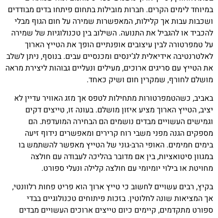
במיוחד לימים הקרים. חברות מובילות בתחום פיתחו בדים מבודדים
ושכבות עבות אך קלילות, המאפשרות שמירה על חום הגוף מבלי
להכביד או להגביל את התנועה. השילוב בין טכנולוגיות של שמירה
על טמפרטורה לבין עיצובים אופנתיים הופך את הטייץ הארוך
לאלטרנטיבה אידיאלית לג’ינסים ומכנסיים עבים. בנוסף, ניתן לשלב
את הטייץ עם סריגים ארוכים, מעילים ונעליים גבוהות ליצירת מראה
מושלם לחורף, שמקרין חום ושיק כאחד.
באביב, כשהטמפרטורות מתחילות לטפס אך מזג האוויר עדיין לא
יציב, הטייץ הארוך מציע איזון מושלם. בעונה זו, טייצים דקים
וגמישים העשויים מבדים נושמים הם הבחירה המועדפת. הם
מספקים הגנה מפני משבי רוח קרירים ומאפשרים נידוף זיעה
בימים חמימים. האופי הרב-גוני של הטייץ מאפשר להשתמש בו
במגוון סיטואציות, בין אם מדובר בהליכה לעבודה עם חולצה
מחויטת או בילוי יומיומי עם חולצה קלילה ונעלי ספורט.
בקיץ, רבים עשויים לחשוב כי טייץ ארוך הוא פריט פחות רלוונטי,
אך המציאות שונה לחלוטין. בזכות פיתוחים טכנולוגיים בבדי
ספורט מתקדמים, קיימים כיום טייצים ארוכים העשויים מבדים